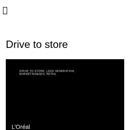
Drive to store
DRIVE TO STORE
,
LEAD GENERATION
,
MARKETING&ADV
,
RETAIL
L’Oréal