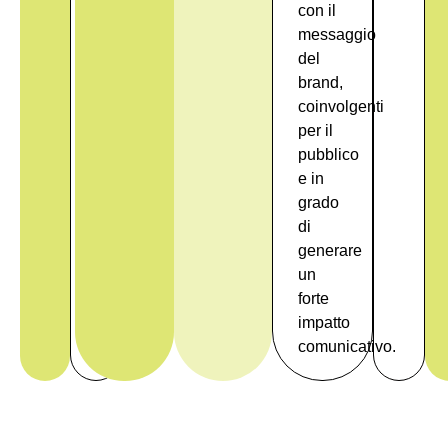
con il
messaggio
del
brand,
coinvolgenti
per il
pubblico
e in
grado
di
generare
un
forte
impatto
comunicativo.