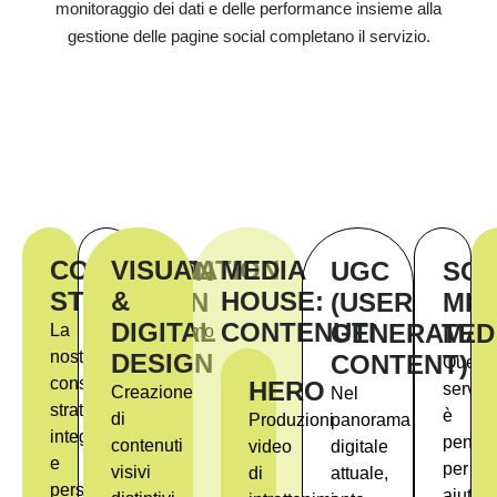
monitoraggio dei dati e delle performance insieme alla
gestione delle pagine social completano il servizio.
COMMUNICATION
VISUAL
MEDIA
MOTION
UGC
SOC
STRATEGY
&
HOUSE:
DESIGN
(USER
MED
DIGITAL
CONTENUTI
GENERATED
MA
La
Trasformiamo
nostra
idee
DESIGN
CONTENT)
Quest
consulenza
in
HERO
servizi
Creazione
Nel
strategica
contenuti
è
di
Produzioni
panorama
integrata
visivi
pensat
contenuti
video
digitale
e
dinamici
per
visivi
di
attuale,
personalizzata
e
aiutare