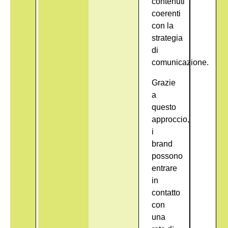
contenuti
coerenti
con la
strategia
di
comunicazione.
Grazie
a
questo
approccio,
i
brand
possono
entrare
in
contatto
con
una