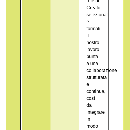
rete di
Creator
selezionati
e
formati
.
Il
nostro
lavoro
punta
a una
collaborazione
strutturata
e
continua,
così
da
integrare
in
modo