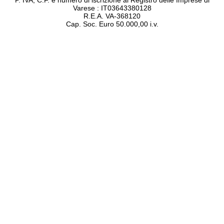
P. IVA, C.F. e numero di iscrizione al Registro delle Imprese di
Varese : IT03643380128
R.E.A. VA-368120
Cap. Soc. Euro 50.000,00 i.v.