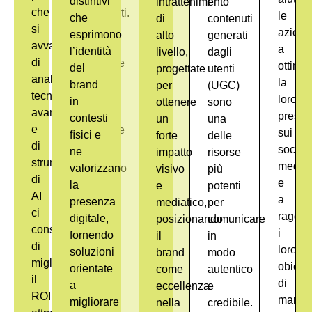
distintivi
intrattenimento
i
che
coinvolgenti.
le
che
di
contenuti
si
Uniamo
aziend
esprimono
alto
generati
avvale
grafica,
a
l’identità
livello,
dagli
di
animazione
ottimiz
del
progettate
utenti
analisi
e
la
brand
per
(UGC)
tecniche
storytelling
loro
in
ottenere
sono
avanzate
per
prese
contesti
un
una
e
comunicare
sui
ﬁsici e
forte
delle
di
messaggi
social
ne
impatto
risorse
strumenti
in
media
valorizzano
visivo
più
di
modo
e
la
e
potenti
AI
efficace
a
presenza
mediatico,
per
ci
e
raggiu
digitale,
posizionando
comunicare
consente
creativo.
i
fornendo
il
in
di
Pensati
loro
soluzioni
brand
modo
migliorare
per
obiettiv
orientate
come
autentico
il
supportare
di
a
eccellenza
e
ROI
le
market
migliorare
nella
credibile
.