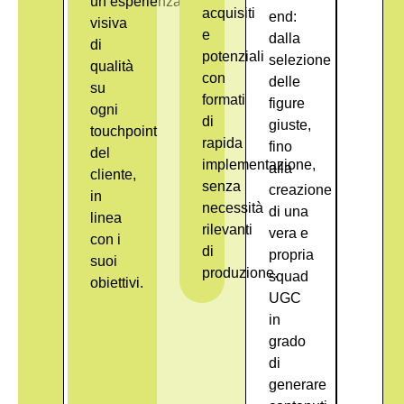
un’esperienza
acquisiti
end
:
visiva
e
dalla
di
potenziali
selezione
qualità
con
delle
su
formati
figure
ogni
di
giuste,
touchpoint
rapida
fino
del
implementazione,
alla
cliente,
senza
creazione
in
necessità
di una
linea
rilevanti
vera e
con i
di
propria
suoi
produzione.
squad
obiettivi.
UGC
in
grado
di
generare