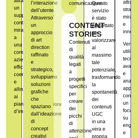
attraverso
aziende
attrave
l’interazione
comunicazione.
Questo
un
nella
strateg
dell’utente.
servizio
supporto
produzione
mirate
Attraverso
è stato
continuo
di
CONTENT
e
un
progettato
mirato
contenuti
innovat
approccio
STORIES
per
a
mirati,
di art
valorizzare
Contenuti
Vengo
una
in
direction
al
di
utilizz
comunicazione
linea
raffinato
massimo
qualità
tecnic
aziendale
con
e
tale
legati
avanza
efficace,
gli
strategico,
potenziale,
a
e
coerente
obiettivi
sviluppiamo
trasformando
progetti
analisi
e
di
soluzioni
la
specifici
approf
allineata
marketing
graﬁche
spontaneità
per
con
ai
e
che
dei
creare
un
piani
comunicazione.
spaziano
contenuti
dei
focus
d’impresa.
dall’ideazione
UGC
picchi
su
di
in una
di
engag
concept
vera e
attenzione
e
creativi
propria