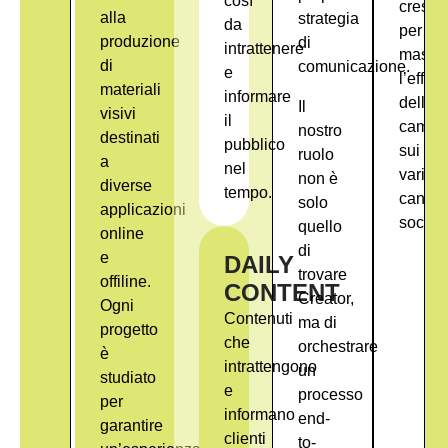
così
crescit
alla
strategia
da
per
produzione
di
intrattenere
massim
di
comunicazione.
e
l’effica
materiali
informare
delle
Il
visivi
il
campa
nostro
destinati
pubblico
sui
ruolo
a
nel
vari
non è
diverse
tempo.
canali
solo
applicazioni
social.
quello
online
di
e
DAILY
trovare
offiline.
CONTENT
Creator,
Ogni
Contenuti
ma di
progetto
che
orchestrare
è
intrattengono
un
studiato
e
processo
per
informano
end-
garantire
clienti
to-