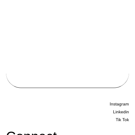
SEI UN CREATOR?
Unisciti alla TikTok Live Agency
di Betobee e fai crescere il tuo
talento
Instagram
Linkedin
Tik Tok