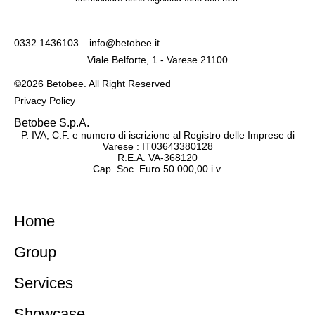
0332.1436103
info@betobee.it
Viale Belforte, 1 - Varese 21100
©2026 Betobee. All Right Reserved
Privacy Policy
Betobee S.p.A.
P. IVA, C.F. e numero di iscrizione al Registro delle Imprese di
Varese : IT03643380128
R.E.A. VA-368120
Cap. Soc. Euro 50.000,00 i.v.
Inactive
Home
Group
Services
Showcase